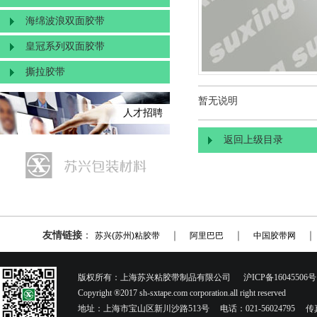
海绵波浪双面胶带
皇冠系列双面胶带
撕拉胶带
暂无说明
人才招聘
返回上级目录
友情链接
：
｜
｜
苏兴(苏州)粘胶带
阿里巴巴
中国胶带网
版权所有：上海苏兴粘胶带制品有限公司 沪ICP备16045506号
Copyright ®2017 sh-sxtape.com corporation.all right reserved
地址：上海市宝山区新川沙路513号 电话：021-56024795 传真：021