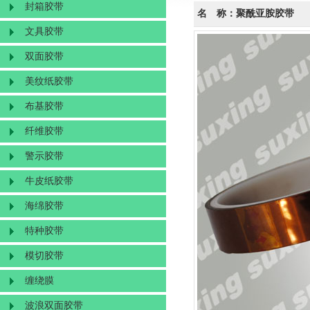
封箱胶带
名 称：聚酰亚胺胶带
文具胶带
双面胶带
美纹纸胶带
布基胶带
纤维胶带
警示胶带
牛皮纸胶带
海绵胶带
特种胶带
模切胶带
缠绕膜
波浪双面胶带