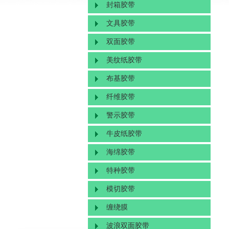
封箱胶带
文具胶带
双面胶带
美纹纸胶带
布基胶带
纤维胶带
警示胶带
牛皮纸胶带
海绵胶带
特种胶带
模切胶带
缠绕膜
波浪双面胶带