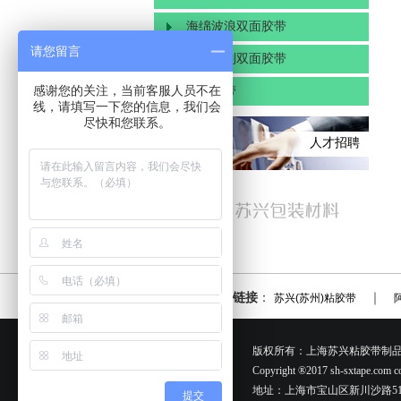
海绵波浪双面胶带
请您留言
皇冠系列双面胶带
感谢您的关注，当前客服人员不在
撕拉胶带
线，请填写一下您的信息，我们会
尽快和您联系。
人才招聘
友情链接
：
｜
苏兴(苏州)粘胶带
版权所有：上海苏兴粘胶带制品有限
Copyright ®2017 sh-sxtape.com cor
地址：上海市宝山区新川沙路513号 电
提交