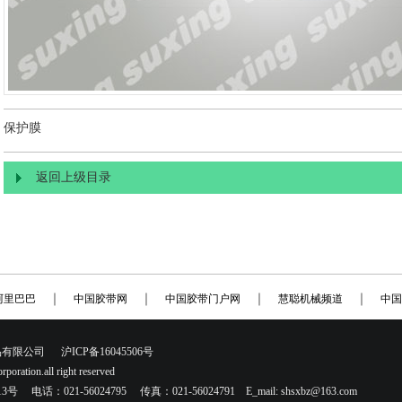
保护膜
返回上级目录
｜
｜
｜
｜
阿里巴巴
中国胶带网
中国胶带门户网
慧聪机械频道
中国
公司 沪ICP备16045506号
poration.all right reserved
话：021-56024795 传真：021-56024791 E_mail:
shsxbz@163.com